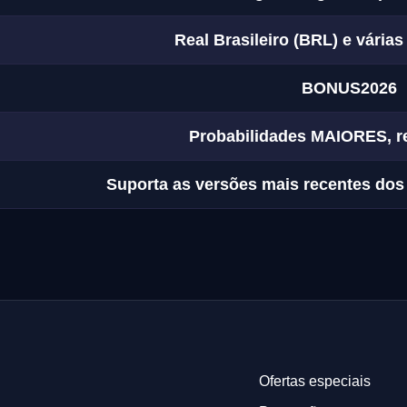
Real Brasileiro (BRL) e vária
BONUS2026
Probabilidades MAIORES, re
Suporta as versões mais recentes dos
Ofertas especiais