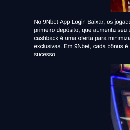
No 9Nbet App Login Baixar, os joga
primeiro depósito, que aumenta seu s
cashback é uma oferta para minimiz
exclusivas. Em 9Nbet, cada bônus é 
sucesso.