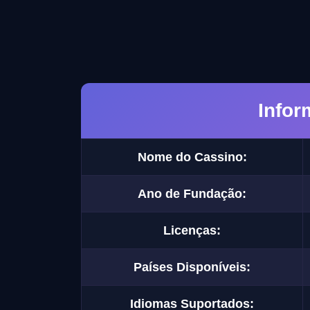
Infor
Nome do Cassino:
Ano de Fundação:
Licenças:
Países Disponíveis:
Idiomas Suportados: