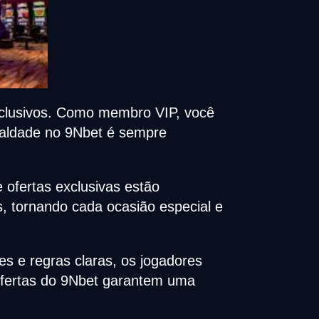
xclusivos. Como membro VIP, você
lealdade no 9Nbet é sempre
 ofertas exclusivas estão
, tornando cada ocasião especial e
s e regras claras, os jogadores
ofertas do 9Nbet garantem uma