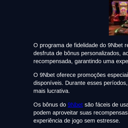
O programa de fidelidade do 9Nbet 
desfruta de bônus personalizados, ac
recompensada, garantindo uma exper
O 9Nbet oferece promoções especiais
disponíveis. Durante esses períodos
mais lucrativa.
Os bônus do
9Nbet
são fáceis de usa
podem aproveitar suas recompensas 
experiência de jogo sem estresse.