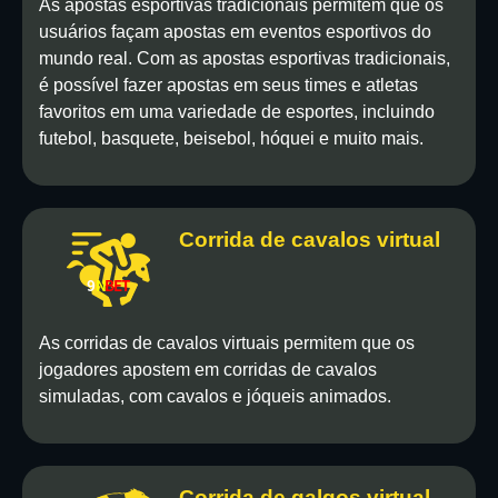
As apostas esportivas tradicionais permitem que os
usuários façam apostas em eventos esportivos do
mundo real. Com as apostas esportivas tradicionais,
é possível fazer apostas em seus times e atletas
favoritos em uma variedade de esportes, incluindo
futebol, basquete, beisebol, hóquei e muito mais.
Corrida de cavalos virtual
As corridas de cavalos virtuais permitem que os
jogadores apostem em corridas de cavalos
simuladas, com cavalos e jóqueis animados.
Corrida de galgos virtual