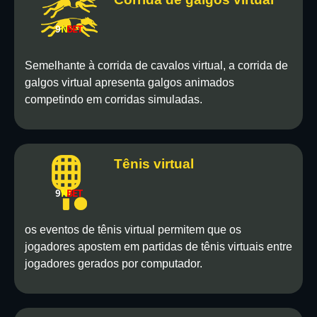
Semelhante à corrida de cavalos virtual, a corrida de
galgos virtual apresenta galgos animados
competindo em corridas simuladas.
Tênis virtual
os eventos de tênis virtual permitem que os
jogadores apostem em partidas de tênis virtuais entre
jogadores gerados por computador.