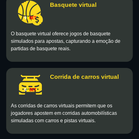
Basquete virtual
O basquete virtual oferece jogos de basquete
simulados para apostas, capturando a emoção de
partidas de basquete reais.
Corrida de carros virtual
As corridas de carros virtuais permitem que os
jogadores apostem em corridas automobilísticas
simuladas com carros e pistas virtuais.