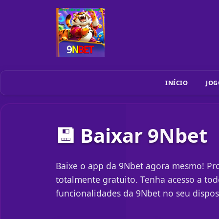
INÍCIO
JOG
💾 Baixar 9Nbet
Baixe o app da 9Nbet agora mesmo! Pro
totalmente gratuito. Tenha acesso a tod
funcionalidades da 9Nbet no seu dispos