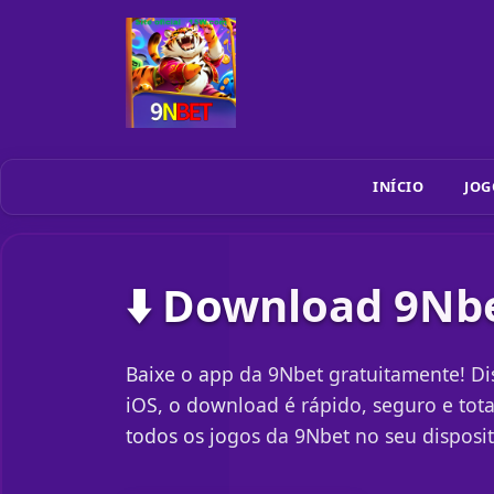
INÍCIO
JOG
⬇️ Download 9Nb
Baixe o app da 9Nbet gratuitamente! Di
iOS, o download é rápido, seguro e tot
todos os jogos da 9Nbet no seu disposi