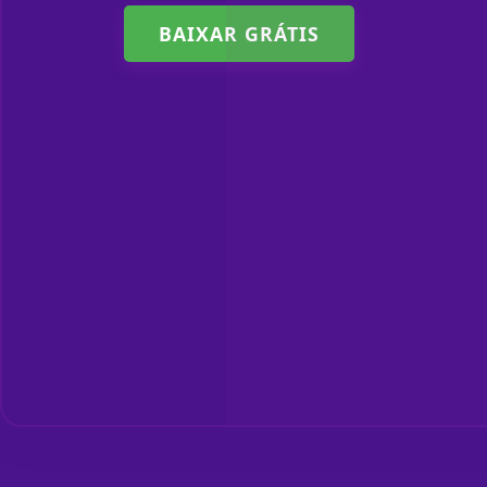
BAIXAR GRÁTIS