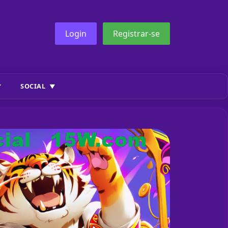
Login
Registrar-se
SOCIAL