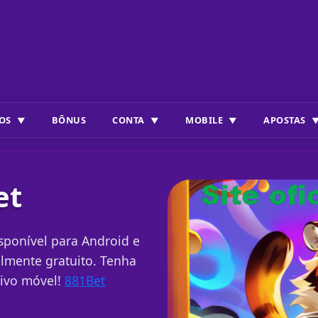
OS
BÔNUS
CONTA
MOBILE
APOSTAS
et
sponível para Android e
almente gratuito. Tenha
tivo móvel!
881Bet