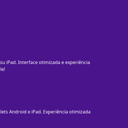
ou iPad. Interface otimizada e experiência
le!
lets Android e iPad. Experiência otimizada