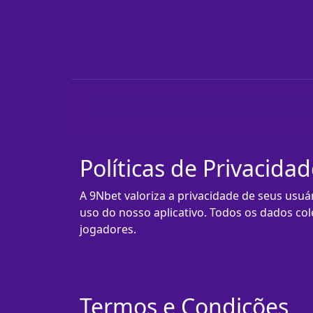
Políticas de Privacida
A 9Nbet valoriza a privacidade de seus us
uso do nosso aplicativo. Todos os dados col
jogadores.
Termos e Condições