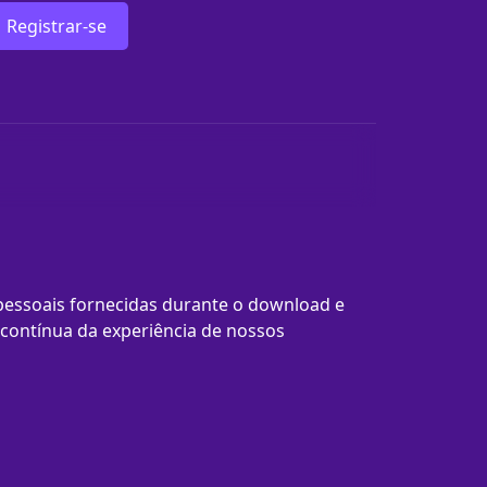
Registrar-se
pessoais fornecidas durante o download e
 contínua da experiência de nossos