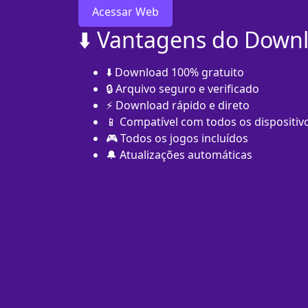
Acessar Web
⬇️ Vantagens do Down
⬇️ Download 100% gratuito
🔒 Arquivo seguro e verificado
⚡ Download rápido e direto
📱 Compatível com todos os dispositiv
🎮 Todos os jogos incluídos
🔔 Atualizações automáticas