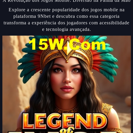
A Revolução dos Jogos Mobile: Diversão na Palma da Mão
Explore a crescente popularidade dos jogos mobile na
plataforma 9Nbet e descubra como essa categoria
transforma a experiência dos jogadores com acessibilidade
e tecnologia avançada.