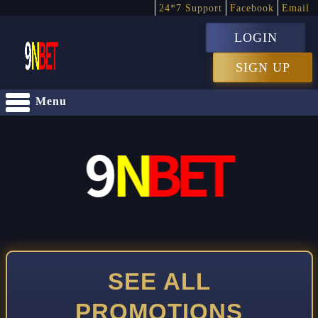
24*7 Support
Facebook
Email
LOGIN
SIGN UP
Menu
SEE ALL
PROMOTIONS