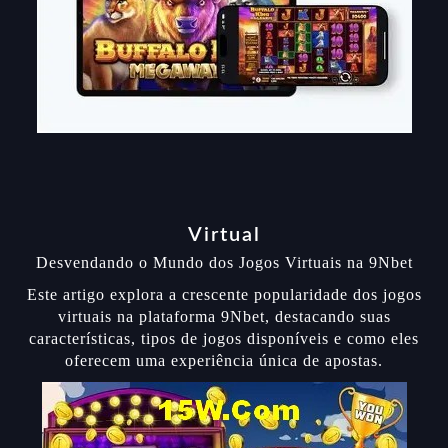
Virtual
Desvendando o Mundo dos Jogos Virtuais na 9Nbet
Este artigo explora a crescente popularidade dos jogos
virtuais na plataforma 9Nbet, destacando suas
características, tipos de jogos disponíveis e como eles
oferecem uma experiência única de apostas.