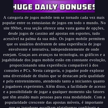
A categoria de jogos mobile tem se tornado cada vez mais
popular entre os entusiastas de jogos em todo o mundo. No
site 9Nbet, essa seção oferece uma vasta gama de opções,
desde jogos de cassino até apostas em esportes, tudo
acessível na palma da sua mão. Os jogos mobile permitem
que os usuários desfrutem de uma experiência de jogo
envolvente e interativa, independentemente de onde
estejam. Graças aos avanços na tecnologia, os gráficos e a
jogabilidade dos jogos mobile estão em constante evolução,
proporcionando uma experiência comparável à dos
consoles e PCs. Nesta categoria, o jogador pode explorar
uma diversidade de títulos que se destacam pela qualidade
e pelo entretenimento, atendendo tanto a iniciantes quanto
a jogadores experientes. Além disso, a facilidade de acesso
e a possibilidade de jogar a qualquer momento são fatores
que têm atraído mais pessoas para essa modalidade. Com a
popularidade crescente das apostas móveis, é importante
que os jogadores escolham plataformas confiáveis e