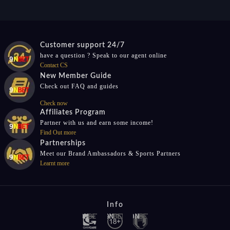
Customer support 24/7
have a question ? Speak to our agent online
Contact CS
New Member Guide
Check out FAQ and guides
Check now
Affiliates Program
Partner with us and earn some income!
Find Out more
Partnerships
Meet our Brand Ambassadors & Sports Partners
Learnt more
Info